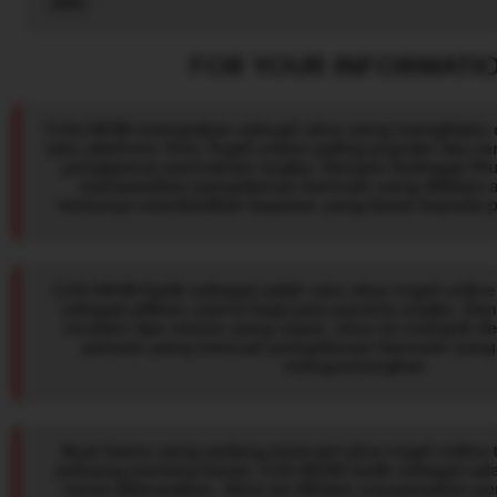
menghemat waktu dan langsung terhubung ke fitur utama yang 
tanpa berpindah situs karena semuanya tersusun dalam satu ak
Read
menekankan kemudahan navigasi dan performa yang konsisten,
the
fokus pada pengalaman bermain yang terarah dan efisien sesuai
full
FOR YOUR INFORMATI
description
COLOK98 merupakan sebuah situs yang mengklaim di
satu platform Toto Togel online paling populer dan t
penggemar permainan angka. Dengan berbagai fitur 
menawarkan pengalaman bermain yang diklaim a
tentunya memberikan bayaran yang besar kepada 
COLOK98 hadir sebagai salah satu situs togel online
sebagai pilihan utama bagi para pecinta angka. De
modern dan sistem yang cepat, situs ini menjadi des
pemain yang mencari pengalaman bermain yang 
menguntungkan.
Buat kamu yang sedang mencari situs togel online
peluang menang besar, COLOK98 hadir sebagai sala
ramai dibicarakan. Situs ini diklaim menawarkan 