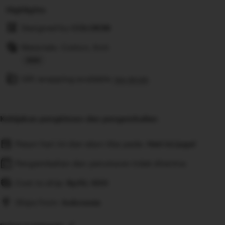
Highlights
Designed by
COLOK98
Materials: Cotton, Knit
Read
Gift wrapping available
the
See details
full
description
Kebijakan pengiriman dan pengembalian
Pesan hari ini dan akan tiba pada:
Hari ini juga!
Pengembalian dan penukaran tidak diterima
Cost to ship:
Rp
10, 000
Ships from:
Indonesia