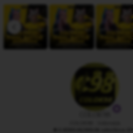
L
r
I
e
S
v
A
i
e
w
b
y
R
O
S
E
COLOK98
COLOK98
|
Indonesia
4.9
(989.8k)
989.8k sales
Since 20