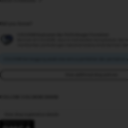
Deliver to Indonesia
Did you know?
COLOK98 Keamanan dan Perlindungan Permainan
Bermain di COLOK98, situs ini memastikan kenyamanan dan
memberikan perlindungan maksimal selama Anda bermain da
COLOK98 bertanggung jawab atas semua pembelian dan permainan y
View additional shop policies
FOLLOW COLOK98 DISINI
View shop registration details