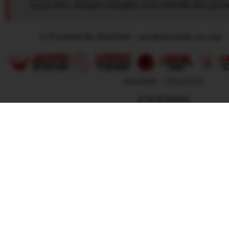
yang seru, dengan tampilan user-friendly dan prose
© Powered By XianZink -
seo@xianzink.eu.oeg
-
COLOK98
SITUS TOTO
// isi bl bebas